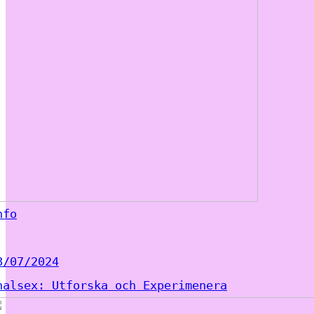
nfo
8/07/2024
nalsex: Utforska och Experimenera