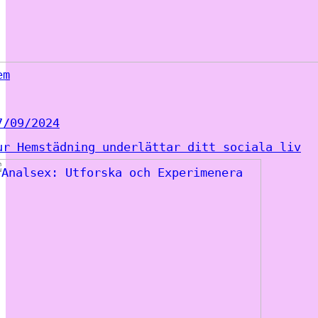
em
7/09/2024
ur Hemstädning underlättar ditt sociala liv