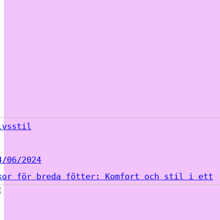
ivsstil
4/06/2024
kor för breda fötter: Komfort och stil i ett