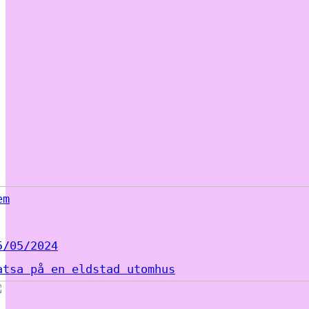
em
5/05/2024
atsa på en eldstad utomhus