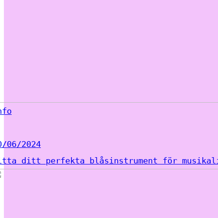
nfo
0/06/2024
itta ditt perfekta blåsinstrument för musikal