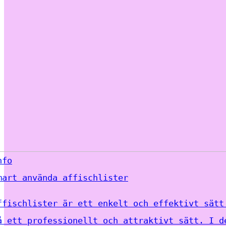
nfo
mart använda affischlister
ffischlister är ett enkelt och effektivt sätt
å ett professionellt och attraktivt sätt. I d