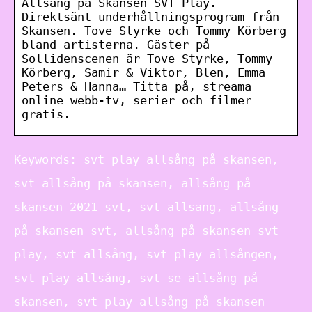
Allsång på Skansen SVT Play.
Direktsänt underhållningsprogram från
Skansen. Tove Styrke och Tommy Körberg
bland artisterna. Gäster på
Sollidenscenen är Tove Styrke, Tommy
Körberg, Samir & Viktor, Blen, Emma
Peters & Hanna… Titta på, streama
online webb-tv, serier och filmer
gratis.
Keywords: svt play allsång på skansen,
svt allsång på skansen, allsång på
skansen 2021 svt, svt allsang, allsång
på skansen svt, allsång på skansen svt
play, svt allsång, svt play allsången,
svt play allsång, svt se allsång på
skansen, svt play allsång på skansen