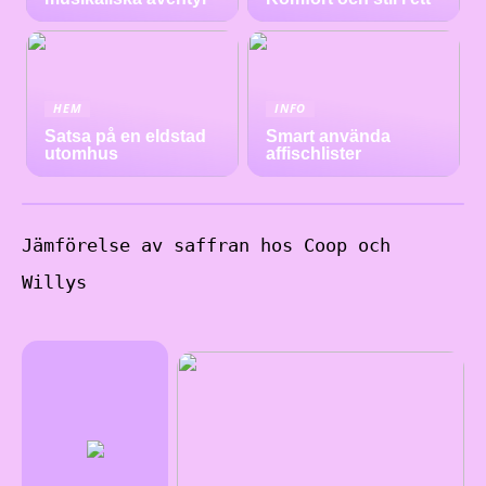
HEM
INFO
Satsa på en eldstad
Smart använda
utomhus
affischlister
Jämförelse av saffran hos Coop och
Willys