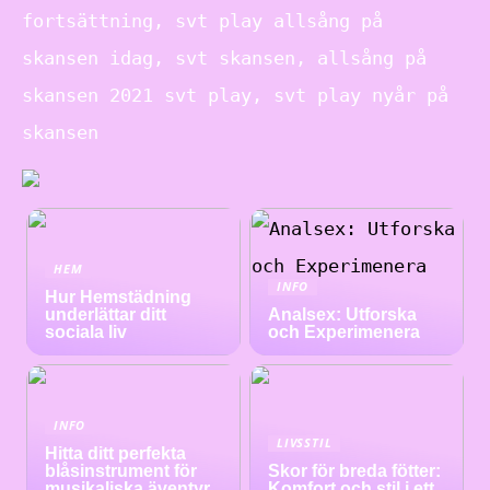
fortsättning, svt play allsång på
skansen idag, svt skansen, allsång på
skansen 2021 svt play, svt play nyår på
skansen
HEM
INFO
Hur Hemstädning
underlättar ditt
Analsex: Utforska
sociala liv
och Experimenera
INFO
LIVSSTIL
Hitta ditt perfekta
blåsinstrument för
Skor för breda fötter:
musikaliska äventyr
Komfort och stil i ett