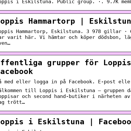
oppis i Eskilstuna. Public group. ·. 9.7K mem
Loppis Hammartorp | Eskilstu
oppis Hammartorp, Eskilstuna. 3 978 gillar · 
ar varit här. Vi hämtar och köper dödsbon, lä
ven…
Offentliga grupper för Loppi
Facebook
å med eller logga in på Facebook. E-post elle
älkommen till Loppis i Eskilstuna – gruppen d
oppisar och second hand-butiker i närheten av
ag trött…
Loppis i Eskilstuna | Facebo