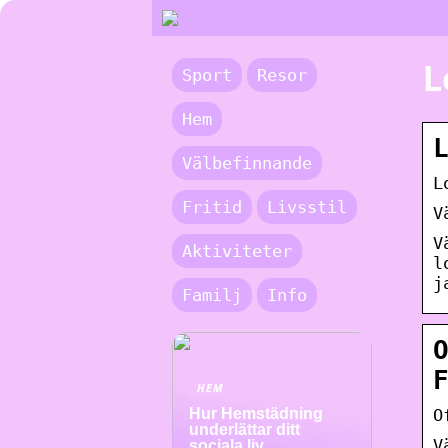
L
Sport
Resor
Hem
Välbefinnande
L
Fritid
Livsstil
V
V
Aktiviteter
l
j
Familj
Info
HEM
O
Hur Hemstädning
underlättar ditt
V
sociala liv