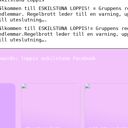
älkommen till ESKILSTUNA LOPPIS! ¤ Gruppens r
edlemmar. Regelbrott leder till en varning, u
ill uteslutning….
älkommen till ESKILSTUNA LOPPIS!¤ Gruppens re
edlemmar.Regelbrott leder till en varning, up
ill uteslutning….
ywords: loppis eskilstuna facebook