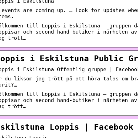
oppis i Eskilstuna
 events are coming up. … Look for updates whe
tems.
älkommen till Loppis i Eskilstuna – gruppen d
oppisar och second hand-butiker i närheten av
ag trött…
Loppis i Eskilstuna Public G
oppis i Eskilstuna Offentlig gruppe | Faceboo
r du liksom jag trött på att höra talas om br
arit?…
älkommen till Loppis i Eskilstuna – gruppen d
oppisar och second hand-butiker i närheten av
ag trött…
Eskilstuna Loppis | Facebook
skilstuna Loppis