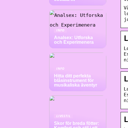
V
l
j
INFO
Analsex: Utforska
och Experimenera
L
E
n
INFO
Hitta ditt perfekta
blåsinstrument för
musikaliska äventyr
L
E
n
LIVSSTIL
Skor för breda fötter:
Komfort och stil i ett