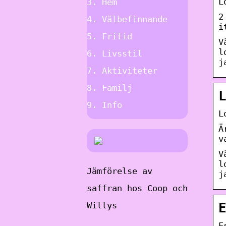
L
Hem
2
Välbefinnande
i
Fritid
V
l
Livsstil
j
Aktiviteter
Familj
Info
L
Ä
v
V
l
Jämförelse av
j
saffran hos Coop och
Willys
E