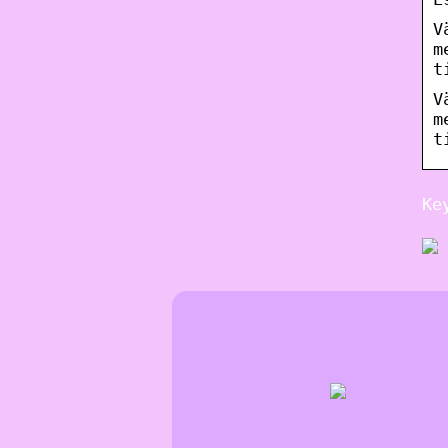
V
m
t
V
m
t
Ke