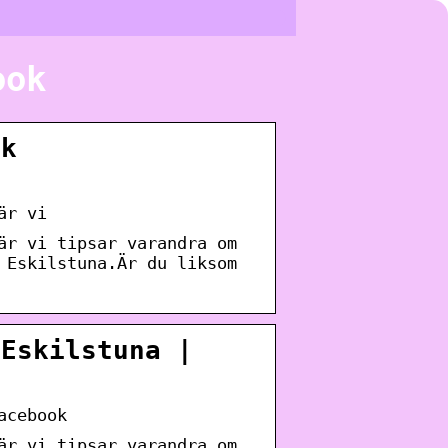
ook
ok
är vi
är vi tipsar varandra om
 Eskilstuna.Är du liksom
 Eskilstuna |
acebook
är vi tipsar varandra om …