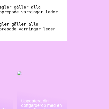
egler gäller alla
pprepade varningar leder
gler gäller alla
prepade varningar leder
Uppdatera din
doftgarderob med en