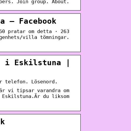
bers. Join group. About.
na – Facebook
60 pratar om detta · 263
genhets/villa tömningar.
s i Eskilstuna |
r telefon. Lösenord.
är vi tipsar varandra om
 Eskilstuna.Är du liksom
ok