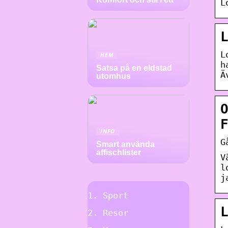
L
L
HEM
h
Satsa på en eldstad
Ä
utomhus
INFO
G
Smart använda
affischlister
V
l
j
Sport
Resor