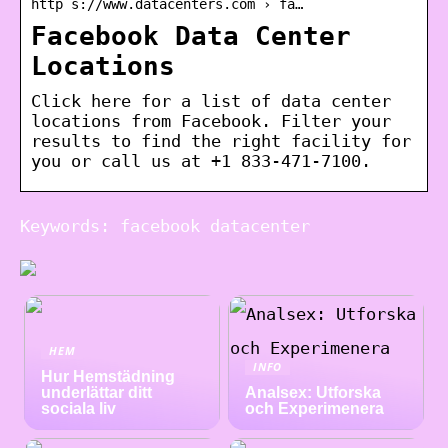
http s://www.datacenters.com › fa…
Facebook Data Center
Locations
Click here for a list of data center
locations from Facebook. Filter your
results to find the right facility for
you or call us at +1 833-471-7100.
Keywords: facebook datacenter
HEM
INFO
Hur Hemstädning
underlättar ditt
Analsex: Utforska
sociala liv
och Experimenera