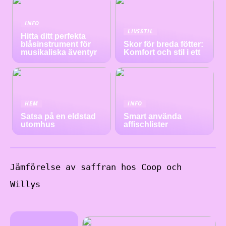
INFO
LIVSSTIL
Hitta ditt perfekta
blåsinstrument för
Skor för breda fötter:
musikaliska äventyr
Komfort och stil i ett
HEM
INFO
Satsa på en eldstad
Smart använda
utomhus
affischlister
Jämförelse av saffran hos Coop och
Willys