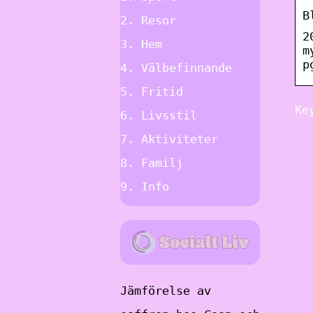
B
Resor
2
Hem
m
p
Välbefinnande
Fritid
Ke
Livsstil
Aktiviteter
Familj
Info
Jämförelse av