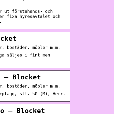
r ut förstahands- och
er fixa hyresavtalet och
.
ocket
r, bostäder, möbler m.m.
ga säljes i fint men
o – Blocket
r, bostäder, möbler m.m.
rplagg, stl. 50 (M), Herr.
bo – Blocket