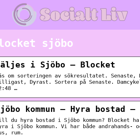
locket sjöbo
Säljes i Sjöbo – Blocket
äs om sorteringen av sökresultatet. Senaste, 
illigast, Dyrast. Sortera på Senaste. Damcyke
2:48 …
Sjöbo kommun – Hyra bostad –
ill du hyra bostad i Sjöbo kommun? Blocket ha
yra i Sjöbo kommun. Vi har både andrahands- o
us, rum.