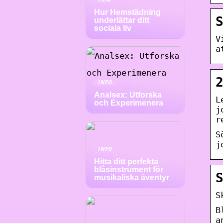
Hur Hemstädning
underlättar ditt
sociala liv
V
a
INFO
Analsex: Utforska
L
och Experimenera
j
r
S
j
INFO
Hitta ditt perfekta
blåsinstrument för
musikaliska äventyr
S
B
a