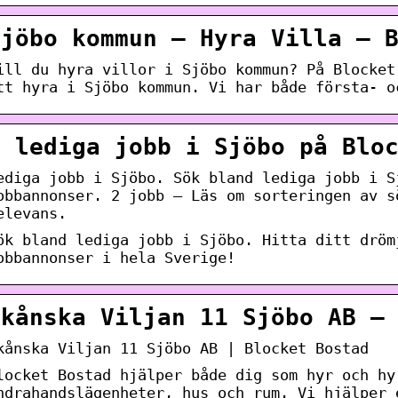
Sjöbo kommun – Hyra Villa – 
ill du hyra villor i Sjöbo kommun? På Blocket
tt hyra i Sjöbo kommun. Vi har både första- o
2 lediga jobb i Sjöbo på Blo
ediga jobb i Sjöbo. Sök bland lediga jobb i S
obbannonser. 2 jobb – Läs om sorteringen av s
elevans.
ök bland lediga jobb i Sjöbo. Hitta ditt dröm
obbannonser i hela Sverige!
Skånska Viljan 11 Sjöbo AB –
kånska Viljan 11 Sjöbo AB | Blocket Bostad
locket Bostad hjälper både dig som hyr och hy
ndrahandslägenheter, hus och rum. Vi hjälper 