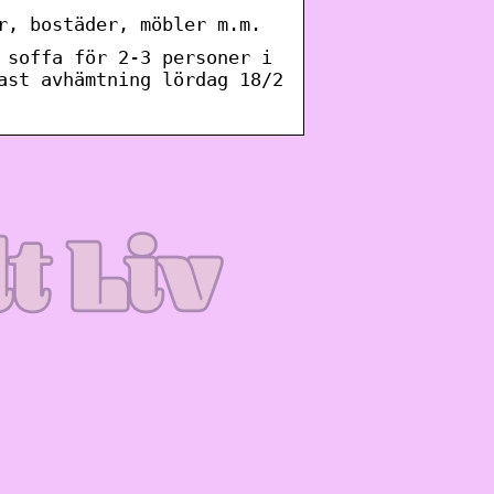
r, bostäder, möbler m.m.
 soffa för 2-3 personer i
ast avhämtning lördag 18/2