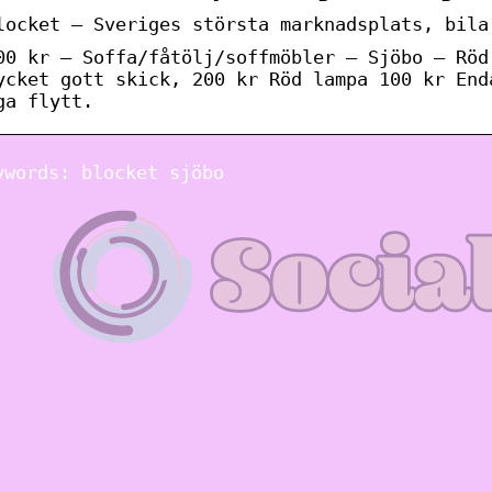
locket – Sveriges största marknadsplats, bila
00 kr – Soffa/fåtölj/soffmöbler – Sjöbo – Röd
ycket gott skick, 200 kr Röd lampa 100 kr End
ga flytt.
ywords: blocket sjöbo