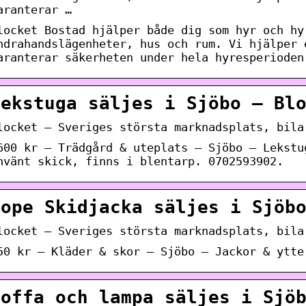
aranterar …
locket Bostad hjälper både dig som hyr och hy
ndrahandslägenheter, hus och rum. Vi hjälper 
aranterar säkerheten under hela hyresperioden
Lekstuga säljes i Sjöbo – Bl
locket – Sveriges största marknadsplats, bila
600 kr – Trädgård & uteplats – Sjöbo – Lekstu
nvänt skick, finns i blentarp. 0702593902.
Dope Skidjacka säljes i Sjöb
locket – Sveriges största marknadsplats, bila
50 kr – Kläder & skor – Sjöbo – Jackor & ytte
Soffa och lampa säljes i Sjö