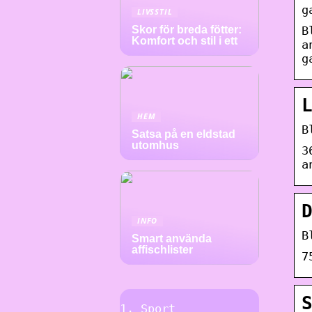
g
LIVSSTIL
B
Skor för breda fötter:
Komfort och stil i ett
a
g
HEM
B
Satsa på en eldstad
utomhus
3
a
INFO
B
Smart använda
affischlister
7
Sport