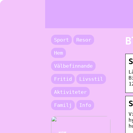
B
Sport
Resor
Hem
Välbefinnande
L
B
Fritid
Livsstil
1
Aktiviteter
Familj
Info
V
h
h
HEM