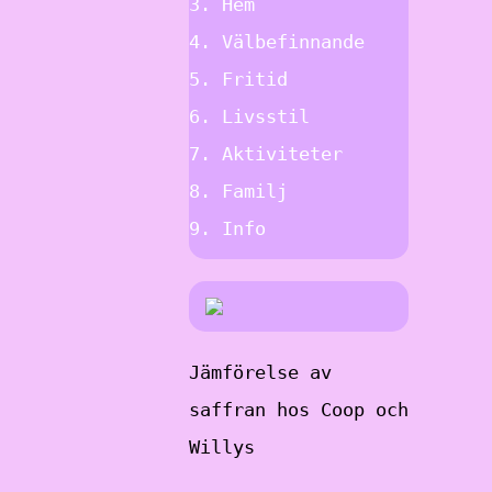
Hem
Välbefinnande
Fritid
Livsstil
Aktiviteter
Familj
Info
Jämförelse av
saffran hos Coop och
Willys