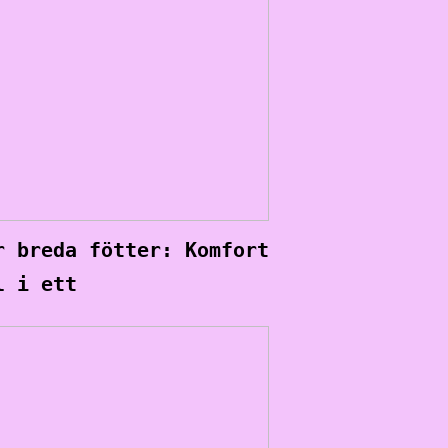
r breda fötter: Komfort
l i ett