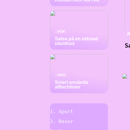
HEM
Satsa på en eldstad
utomhus
S
INFO
Smart använda
affischlister
Sport
Resor