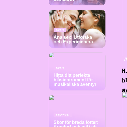
INFO
Analsex: Utforska
och Experimenera
I
INFO
H
Hitta ditt perfekta
b
blåsinstrument för
musikaliska äventyr
ä
LIVSSTIL
Skor för breda fötter:
Komfort och stil i ett