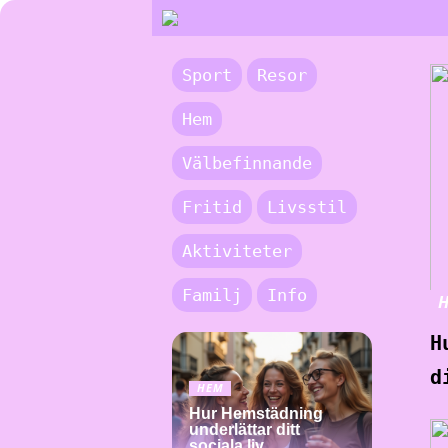
Sport
Resor
Hem
Välbefinnande
Fritid
Livsstil
Aktiviteter
Familj
Info
H
d
HEM
Hur Hemstädning
underlättar ditt
sociala liv