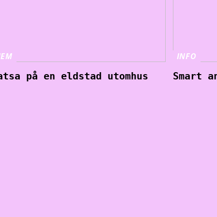
HEM
INFO
atsa på en eldstad utomhus
Smart a