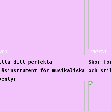
NFO
LIVSSTIL
itta ditt perfekta
Skor fö
låsinstrument för musikaliska
och sti
ventyr