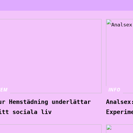
HEM
INFO
ur Hemstädning underlättar
Analsex
itt sociala liv
Experim